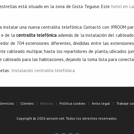
estrellas está situado en la zona de Costa Teguise. Este
hotel en La
a instalar una nueva centralita telefónica. Contactó con IPROOM pa
 e de la
centralita telefónica
además de la instalación del cableado 
dedor de 704 extensiones diferentes, divididas entre las extensione
te cableado multipar, hasta los repartidores de planta, ubicados junt
e cableado para las habitaciones, dejando la toma lista para conectar
uetas:
Instalación centralita telefónica
Servicios
Clientes
Noticias
Política cookies
Aviso legal
Trabaje co
Copyright © 2026 iproom.net. Todos los derechos reservados.